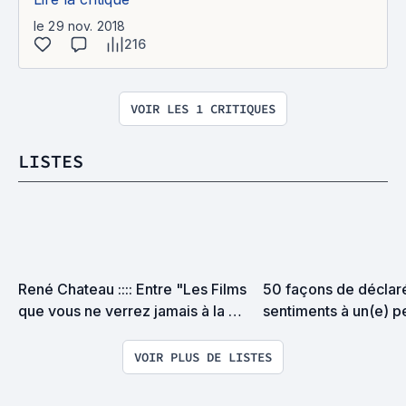
le 29 nov. 2018
216
VOIR LES 1 CRITIQUES
LISTES
René Chateau :::: Entre "Les Films 
50 façons de déclaré
que vous ne verrez jamais à la 
sentiments à un(e) 
télévision" et "La Mémoire du 
Cinéma Français", un éditeur 
VOIR PLUS DE LISTES
vidéo français indépendant sans 
qui on ne serait rien !