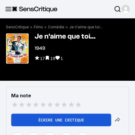
SensCritique
>
Films
>
Comédie
>
Je n'aime que toi...
Je n'aime que toi...
1949
17
19
1
Ma note
ÉCRIRE UNE CRITIQUE