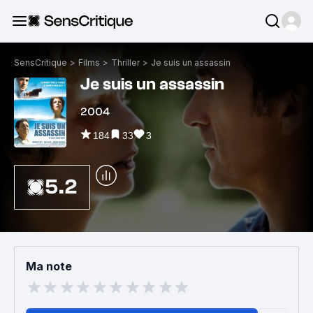
SensCritique
>
Films
>
Thriller
>
Je suis un assassin
Je suis un assassin
2004
184
33
3
5.2
Ma note