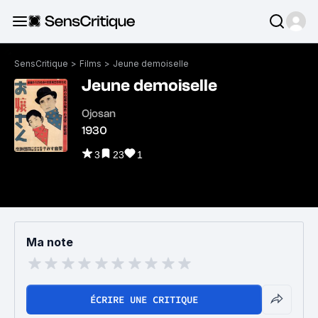
SensCritique
>
Films
>
Jeune demoiselle
Jeune demoiselle
Ojosan
1930
3
23
1
Ma note
ÉCRIRE UNE CRITIQUE