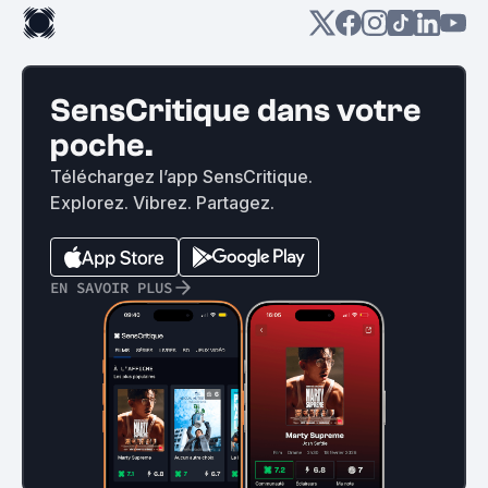
SensCritique dans votre
poche.
Téléchargez l’app SensCritique.
Explorez. Vibrez. Partagez.
EN SAVOIR PLUS