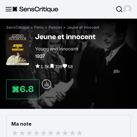
SensCritique
>
Films
>
Policier
>
Jeune et innocent
Jeune et innocent
Young and Innocent
1937
1.3K
738
58
6.8
Ma note