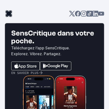
SensCritique dans votre
poche.
Téléchargez l’app SensCritique.
Explorez. Vibrez. Partagez.
EN SAVOIR PLUS