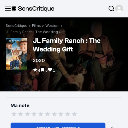
SensCritique
>
Films
>
Western
>
JL Family Ranch : The Wedding Gift
JL Family Ranch : The
Wedding Gift
2020
4
6
1
Ma note