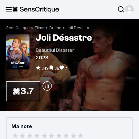
SensCritique
>
Films
>
Drame
>
Joli Désastre
Joli Désastre
Beautiful Disaster
2023
349
36
7
3.7
Ma note