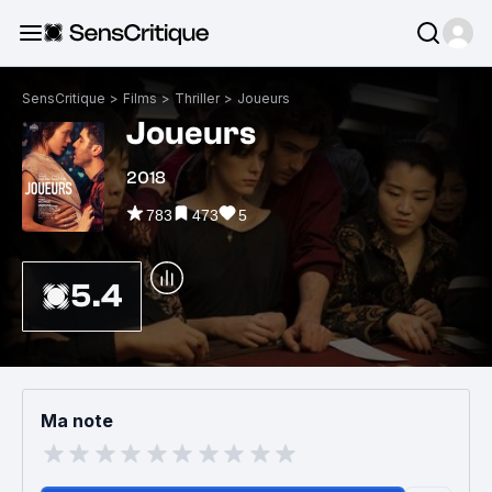
SensCritique
>
Films
>
Thriller
>
Joueurs
Joueurs
2018
783
473
5
5.4
Ma note