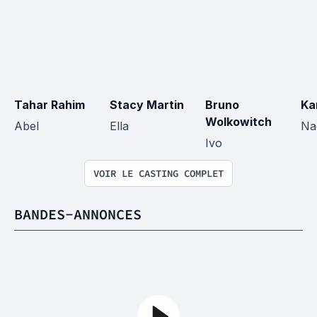
Tahar Rahim
Stacy Martin
Bruno 
Ka
Wolkowitch
Abel
Ella
Na
Ivo
VOIR LE CASTING COMPLET
BANDES-ANNONCES