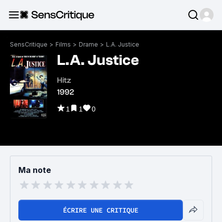
SensCritique
>
Films
>
Drame
>
L.A. Justice
L.A. Justice
Hitz
1992
1
1
0
Ma note
ÉCRIRE UNE CRITIQUE