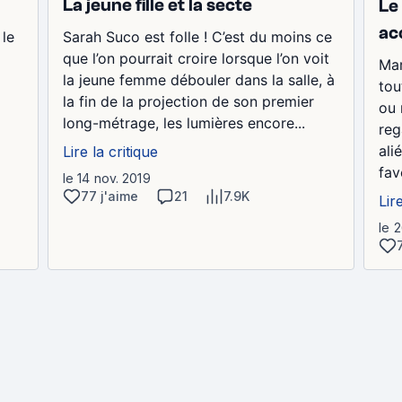
La jeune fille et la secte
Le 
ac
 le
Sarah Suco est folle ! C’est du moins ce
que l’on pourrait croire lorsque l’on voit
Mar
la jeune femme débouler dans la salle, à
tou
la fin de la projection de son premier
ou 
long-métrage, les lumières encore...
reg
ali
Lire la critique
fav
le 14 nov. 2019
77 j'aime
21
7.9K
Lir
le 