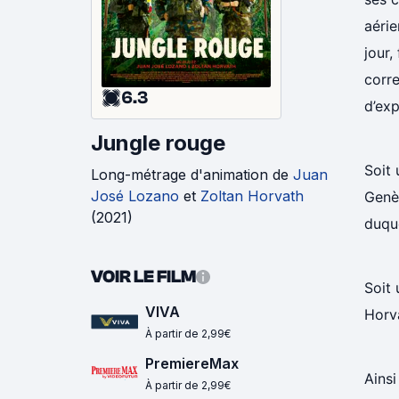
aérie
jour,
corre
6.3
d’exp
Jungle rouge
Soit 
Long-métrage d'animation
de
Juan
José Lozano
et
Zoltan Horvath
Genè
(
2021
)
duque
VOIR LE FILM
Soit 
VIVA
Horva
À partir de 2,99€
PremiereMax
Ainsi
À partir de 2,99€