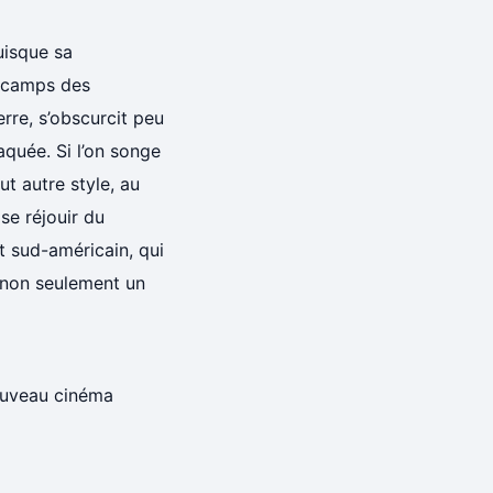
uisque sa
e camps des
erre, s’obscurcit peu
aquée. Si l’on songe
ut autre style, au
se réjouir du
 sud-américain, qui
, non seulement un
ouveau cinéma