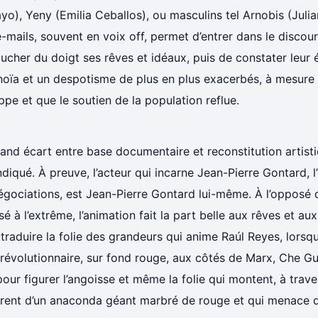
o), Yeny (Emilia Ceballos), ou masculins tel Arnobis (Julia
-mails, souvent en voix off, permet d’entrer dans le discours
ucher du doigt ses rêves et idéaux, puis de constater leur 
noïa et un despotisme de plus en plus exacerbés, à mesure 
pe et que le soutien de la population reflue.
and écart entre base documentaire et reconstitution artist
diqué. À preuve, l’acteur qui incarne Jean-Pierre Gontard, 
égociations, est Jean-Pierre Gontard lui-même. À l’opposé 
é à l’extrême, l’animation fait la part belle aux rêves et au
traduire la folie des grandeurs qui anime Raúl Reyes, lorsqu
 révolutionnaire, sur fond rouge, aux côtés de Marx, Che G
pour figurer l’angoisse et même la folie qui montent, à tra
rent d’un anaconda géant marbré de rouge et qui menace de