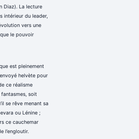
n Diaz). La lecture
 intérieur du leader,
évolution vers une
que le pouvoir
ique est pleinement
l’envoyé helvète pour
de ce réalisme
x fantasmes, soit
’il se rêve menant sa
uevara ou Lénine ;
vers ce cauchemar
 l’engloutir.