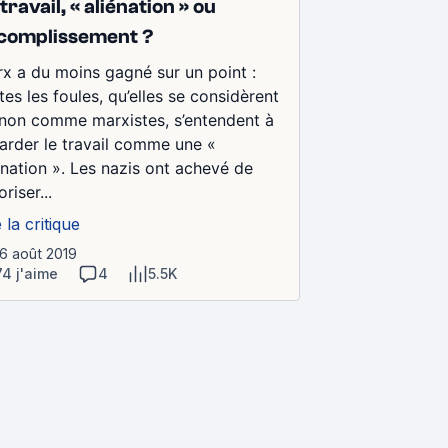
travail, « aliénation » ou
complissement ?
x a du moins gagné sur un point :
tes les foules, qu’elles se considèrent
non comme marxistes, s’entendent à
arder le travail comme une «
énation ». Les nazis ont achevé de
oriser...
e la critique
26 août 2019
74 j'aime
4
5.5K