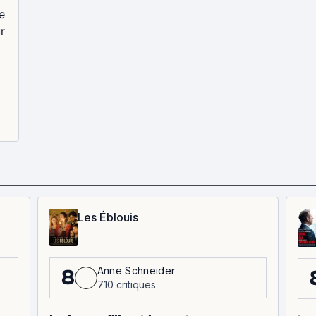
e
r
Les Éblouis
Anne Schneider
8
710 critiques