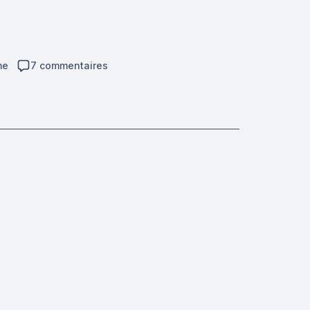
me
7 commentaires