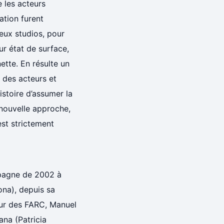
 les acteurs
ation furent
eux studios, pour
eur état de surface,
nette. En résulte un
é des acteurs et
histoire d’assumer la
nouvelle approche,
est strictement
mpagne de 2002 à
ona), depuis sa
eur des FARC, Manuel
ana (Patricia