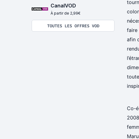
tourn
CanalVOD
colom
À partir de 2,99€
néces
TOUTES LES OFFRES VOD
faire
afin 
rendu
l’étr
dime
toute
inspi
Co-é
2008 
femm
Marul