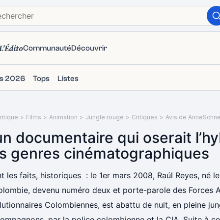
L'Édito
Communauté
Découvrir
ms 2026
Tops
Listes
itique
>
Films
>
Animation
>
Jungle rouge
>
Critiques
>
Avis de AnneSchne
un documentaire qui oserait l’hy
s genres cinématographiques
t les faits, historiques : le 1er mars 2008, Raúl Reyes, né
olombie, devenu numéro deux et porte-parole des Forces 
utionnaires Colombiennes, est abattu de nuit, en pleine jun
ompagnons, par la police colombienne et la CIA. Suite à ce