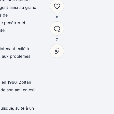
rgent ainsi au grand
es de
11
e pénétrer et
ité.
7
ntenant exilé à
, aux problèmes
é en 1966, Zoltan
 de son ami en exil.
puisque, suite à un