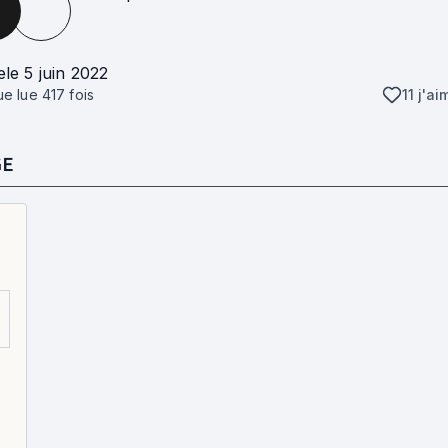
e
le 5 juin 2022
que lue
417
fois
11 j'ai
GE