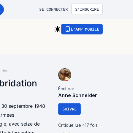
SE CONNECTER
S'INSCRIRE
L'APP MOBILE
ider
bridation
Écrit par
Anne Schneider
 le 30 septembre 1948
SUIVRE
Armées
gle, avec seize de
Critique lue
417
fois
tte intervention