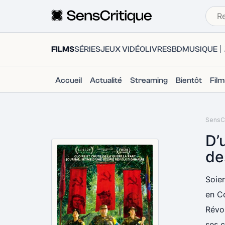
FILMS
SÉRIES
JEUX VIDÉO
LIVRES
BD
MUSIQUE
Accueil
Actualité
Streaming
Bientôt
Fil
SensCr
D’
de
Soien
en C
Révol
ses c