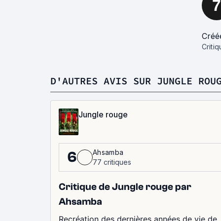
7
Créé
Criti
D'AUTRES AVIS SUR JUNGLE ROU
Jungle rouge
Ahsamba
6
77 critiques
Critique de Jungle rouge par
Ahsamba
Recréation des dernières années de vie de