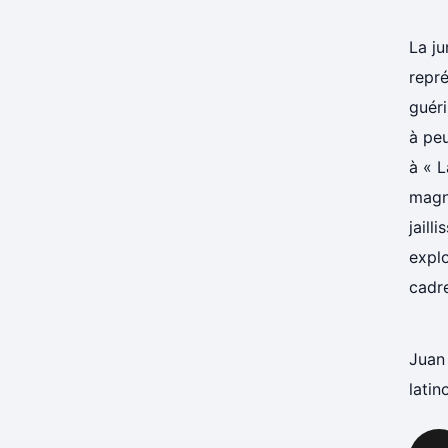
La ju
repr
guéri
à peu
à « L
magni
jail
explo
cadre
Juan
latin