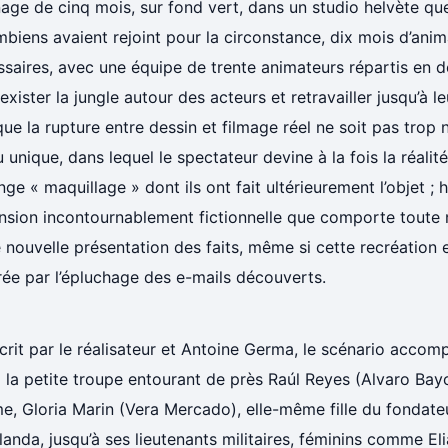
age de cinq mois, sur fond vert, dans un studio helvète que
biens avaient rejoint pour la circonstance, dix mois d’anim
saires, avec une équipe de trente animateurs répartis en d
 exister la jungle autour des acteurs et retravailler jusqu’à l
que la rupture entre dessin et filmage réel ne soit pas trop 
 unique, dans lequel le spectateur devine à la fois la réalit
ange « maquillage » dont ils ont fait ultérieurement l’objet ; 
nsion incontournablement fictionnelle que comporte toute 
 nouvelle présentation des faits, même si cette recréation 
rée par l’épluchage des e-mails découverts.
crit par le réalisateur et Antoine Germa, le scénario acco
la petite troupe entourant de près Raúl Reyes (Alvaro Bay
e, Gloria Marin (Vera Mercado), elle-même fille du fondat
anda, jusqu’à ses lieutenants militaires, féminins comme Eli