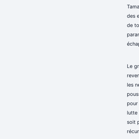
Tamay
des e
de to
para
échap
Le gr
reven
les n
pouss
pour 
lutte
soit 
récur