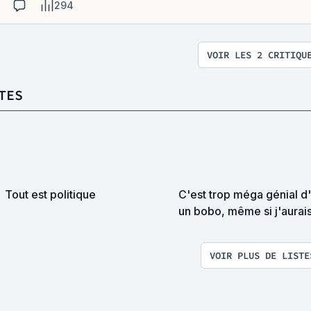
294
VOIR LES 2 CRITIQU
TES
Tout est politique
C'est trop méga génial d
un bobo, même si j'aurai
préféré être un gros bea
(Liste participative)
VOIR PLUS DE LISTE