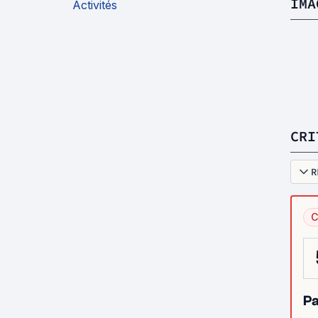
IMA
Activités
CRI
R
C
Pa