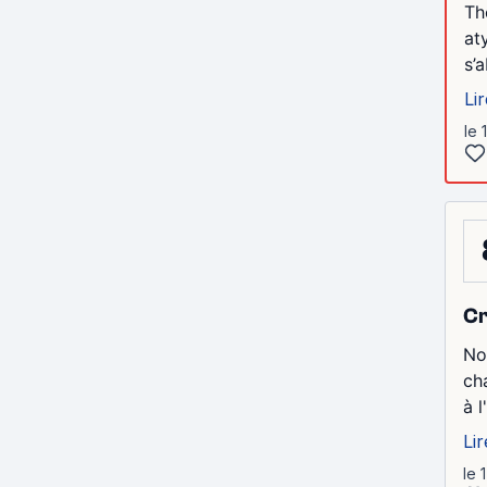
Th
at
s’
Lir
le 
Cr
No
ch
à 
Lir
le 