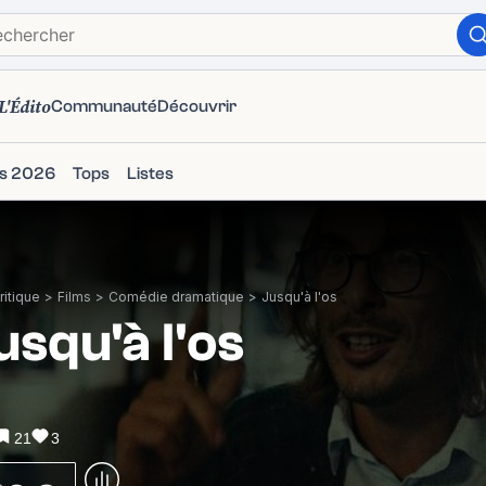
L'Édito
Communauté
Découvrir
ms 2026
Tops
Listes
itique
>
Films
>
Comédie dramatique
>
Jusqu'à l'os
usqu'à l'os
21
3