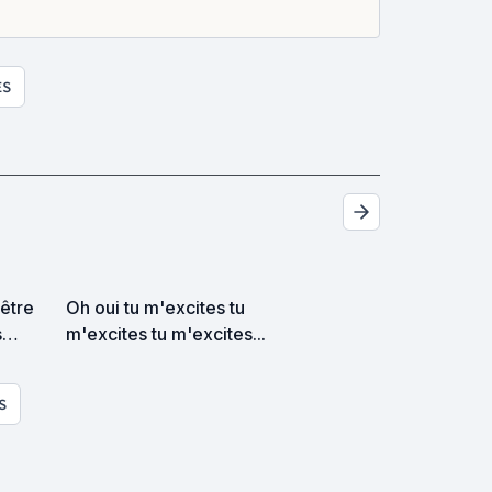
ES
'être
Oh oui tu m'excites tu
s
m'excites tu m'excites...
uf
S