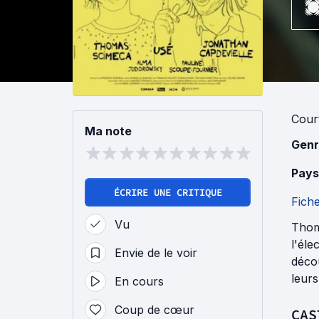
Cour
Ma note
Genr
Pays
ÉCRIRE UNE CRITIQUE
Fich
Vu
Thoma
l'éle
Envie de le voir
décou
leurs
En cours
Coup de cœur
CAS