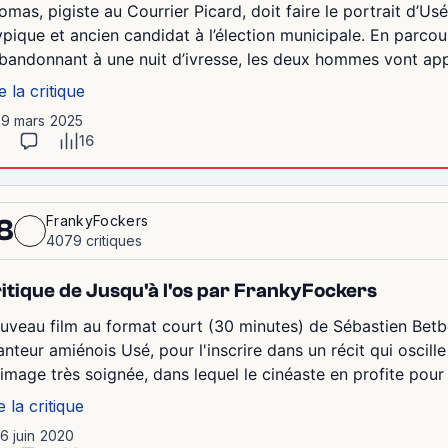
omas, pigiste au Courrier Picard, doit faire le portrait d’Us
ypique et ancien candidat à l’élection municipale. En parcoura
abandonnant à une nuit d’ivresse, les deux hommes vont app
e la critique
19 mars 2025
16
FrankyFockers
8
4079 critiques
itique de Jusqu'à l'os par FrankyFockers
uveau film au format court (30 minutes) de Sébastien Betbe
anteur amiénois Usé, pour l'inscrire dans un récit qui oscill
l'image très soignée, dans lequel le cinéaste en profite pour
e la critique
16 juin 2020