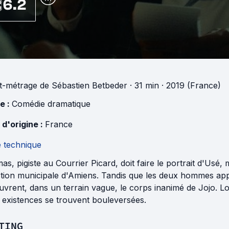
6.2
t-métrage
de
Sébastien Betbeder
· 31 min
· 2019 (France)
e :
Comédie dramatique
 d'origine :
France
e technique
s, pigiste au Courrier Picard, doit faire le portrait d'Usé,
ction municipale d'Amiens. Tandis que les deux hommes app
vrent, dans un terrain vague, le corps inanimé de Jojo. Lo
 existences se trouvent bouleversées.
TING