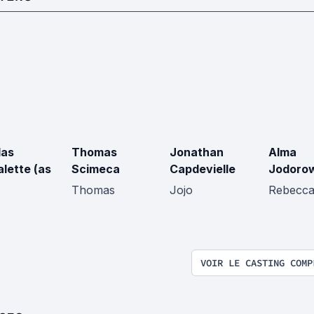
las
Thomas
Jonathan
Alma
alette (as
Scimeca
Capdevielle
Jodoro
Thomas
Jojo
Rebecc
VOIR LE CASTING COMP