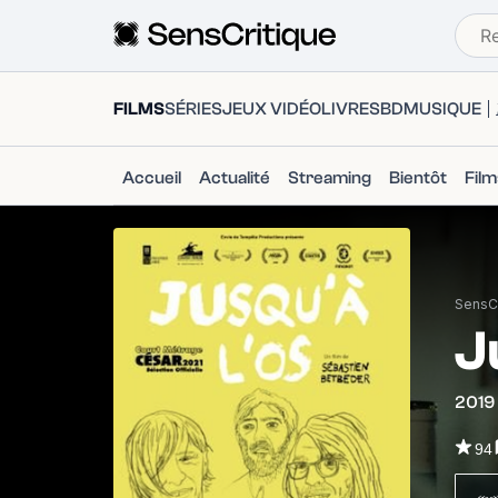
FILMS
SÉRIES
JEUX VIDÉO
LIVRES
BD
MUSIQUE
Accueil
Actualité
Streaming
Bientôt
Fil
SensCr
J
2019
94