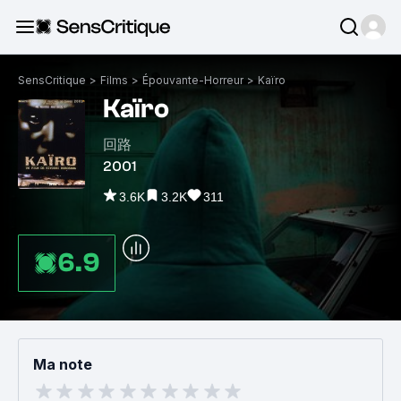
SensCritique
>
Films
>
Épouvante-Horreur
>
Kaïro
Kaïro
回路
2001
3.6K
3.2K
311
6.9
Ma note