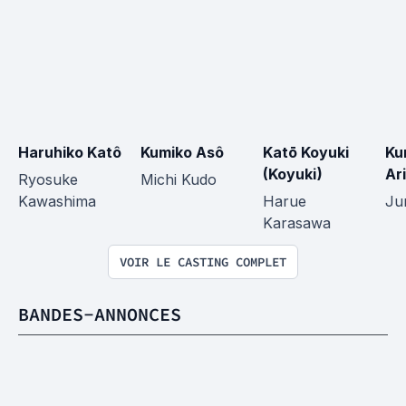
Haruhiko Katô
Kumiko Asô
Katō Koyuki 
Ku
(Koyuki)
Ar
Ryosuke 
Michi Kudo
Kawashima
Harue 
Ju
Karasawa
VOIR LE CASTING COMPLET
BANDES-ANNONCES