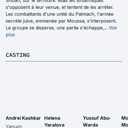
Shoah, sur le territoire. Mais les Britanniques
s'opposent à leur venue, et tentent de les arrêter.
Les combattants d'une unité du Palmach, l'armée
secrète juive, emmenée par Moussa, s'interposent.
Le groupe se disperse, une partie s'échappe,...
Voir
plus
CASTING
Andrei Kashkar
Helena 
Yussuf Abu-
Mo
Yaralova
Warda
Mo
Yanush