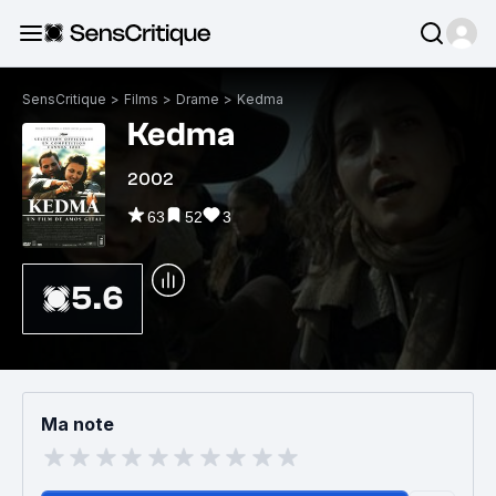
SensCritique
>
Films
>
Drame
>
Kedma
Kedma
2002
63
52
3
5.6
Ma note