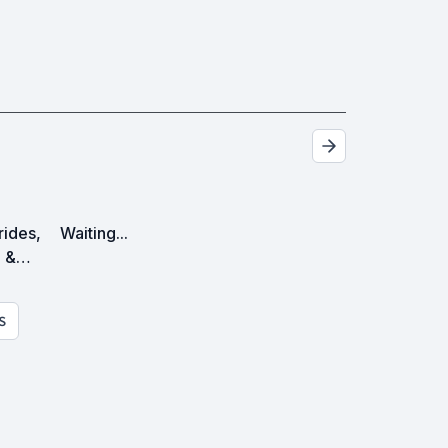
trides,
Waiting...
p &
es
S