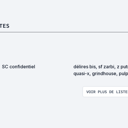
TES
SC confidentiel
délires bis, sf zarbi, z pu
quasi-x, grindhouse, pul
exploitation en tous genr
VOIR PLUS DE LISTE