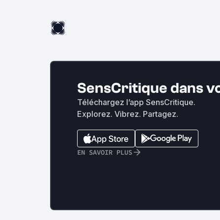
SensCritique dans v
Téléchargez l’app SensCritique.
Explorez. Vibrez. Partagez.
EN SAVOIR PLUS