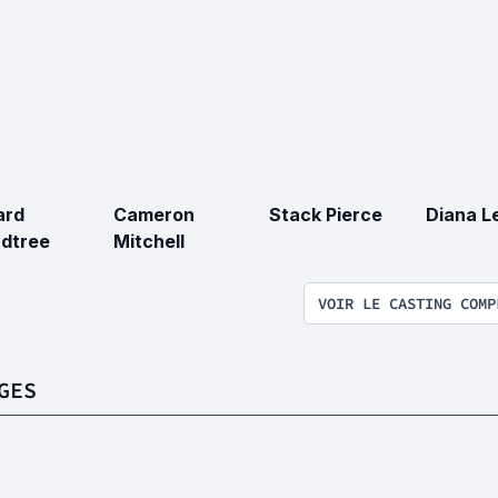
ard
Cameron
Stack Pierce
Diana L
dtree
Mitchell
VOIR LE CASTING COMP
GES