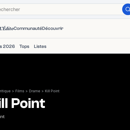
L'Édito
Communauté
Découvrir
ms 2026
Tops
Listes
itique
>
Films
>
Drame
>
Kill Point
ll Point
int