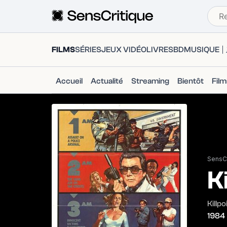
FILMS
SÉRIES
JEUX VIDÉO
LIVRES
BD
MUSIQUE
Accueil
Actualité
Streaming
Bientôt
Fil
SensCr
Ki
Killpo
1984