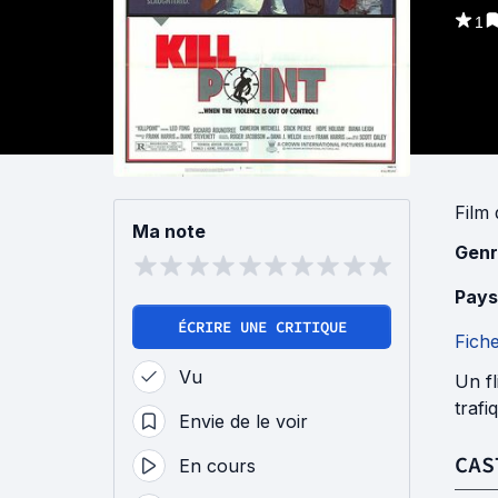
1
Film
Ma note
Genr
Pays
ÉCRIRE UNE CRITIQUE
Fich
Vu
Un f
trafi
Envie de le voir
CAS
En cours