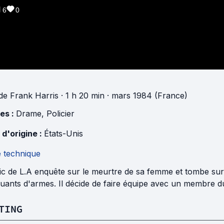
6
0
de
Frank Harris
· 1 h 20 min
· mars 1984 (France)
es :
Drame
,
Policier
 d'origine :
États-Unis
e technique
lic de L.A enquête sur le meurtre de sa femme et tombe s
quants d'armes. Il décide de faire équipe avec un membre d
TING