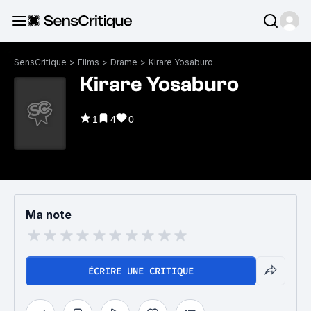
SensCritique
>
Films
>
Drame
>
Kirare Yosaburo
Kirare Yosaburo
1
4
0
Ma note
ÉCRIRE UNE CRITIQUE