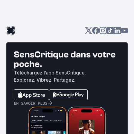
SensCritique dans votre
poche.
Téléchargez l’app SensCritique.
Explorez. Vibrez. Partagez.
EN SAVOIR PLUS