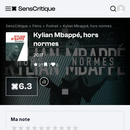
SensCritique
>
Films
>
Portrait
>
Kylian Mbappé, hors normes
Kylian Mbappé, hors
normes
2017
27
7
0
6.3
Ma note