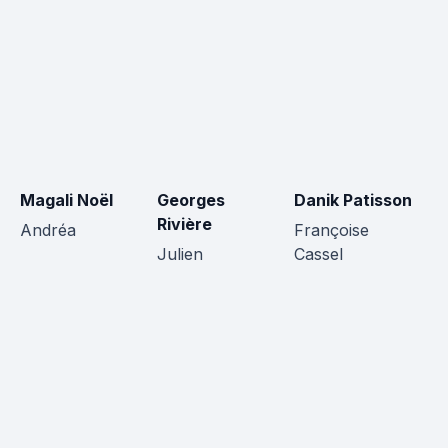
Magali Noël
Georges
Danik Patisson
R
Rivière
Le
Andréa
Françoise
Julien
Cassel
L