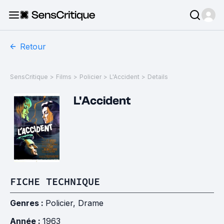
Retour
SensCritique
>
Films
>
Policier
>
L'Accident
>
Details
L'Accident
FICHE TECHNIQUE
Genres :
Policier
,
Drame
Année :
1963