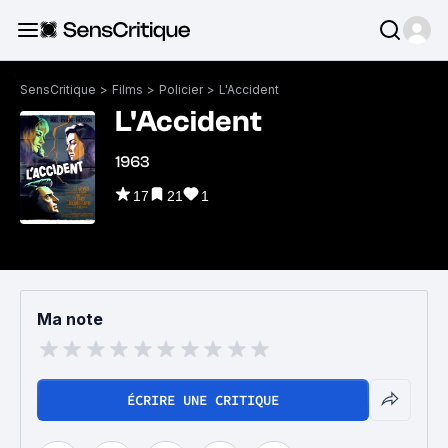
SensCritique
>
Films
>
Policier
>
L'Accident
L'Accident
1963
17
21
1
Ma note
ÉCRIRE UNE CRITIQUE