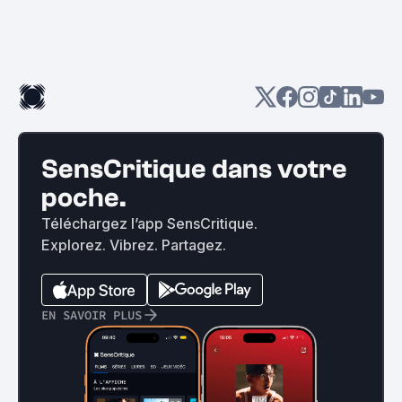
SensCritique dans votre
poche.
Téléchargez l’app SensCritique.
Explorez. Vibrez. Partagez.
EN SAVOIR PLUS