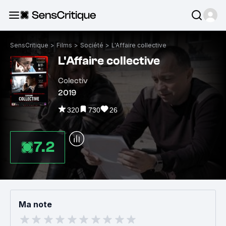
SensCritique
>
Films
>
Société
>
L'Affaire collective
L'Affaire collective
Colectiv
2019
320
730
26
7.2
Ma note