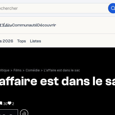
L'Édito
Communauté
Découvrir
ms 2026
Tops
Listes
itique
>
Films
>
Comédie
>
L'affaire est dans le sac
'affaire est dans le s
30
2