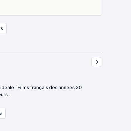
ES
 idéale
Films français des années 30
eurs
lles
S
ive!