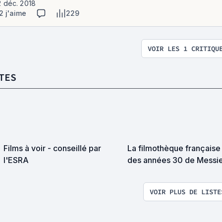
2 déc. 2018
2 j'aime
229
VOIR LES 1 CRITIQU
TES
Films à voir - conseillé par
La filmothèque française
l'ESRA
des années 30 de Messi
Philippe Pallin et Denis
Zorgniotti : encore de be
VOIR PLUS DE LISTE
découvertes en perspect