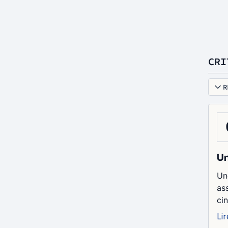
CRI
R
Un
Un
as
ci
Lir