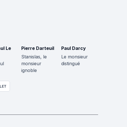
ul Le
Pierre Darteuil
Paul Darcy
Stanislas, le
Le monsieur
ul
monsieur
distingué
ignoble
LET