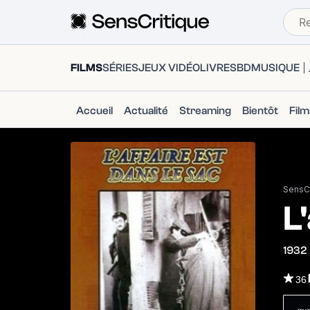
FILMS
SÉRIES
JEUX VIDÉO
LIVRES
BD
MUSIQUE
Accueil
Actualité
Streaming
Bientôt
Fil
SensCr
L
1932
36