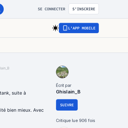
SE CONNECTER
S'INSCRIRE
L'APP MOBILE
lain_B
Écrit par
Ghislain_B
tank, suite à
SUIVRE
rité bien mieux. Avec
Critique lue
906
fois