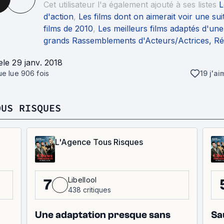
Cet utilisateur l'a également ajouté à ses listes
L
d'action
,
Les films dont on aimerait voir une sui
films de 2010
,
Les meilleurs films adaptés d'une
grands Rassemblements d'Acteurs/Actrices, Réal
e
le 29 janv. 2018
que lue
906
fois
19 j'ai
OUS RISQUES
L'Agence Tous Risques
Libellool
7
438 critiques
Une adaptation presque sans
Sa