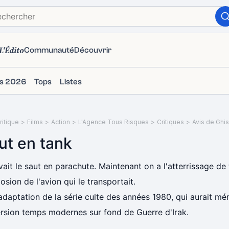
L'Édito
Communauté
Découvrir
ms 2026
Tops
Listes
itique
>
Films
>
Action
>
L'Agence Tous Risques
>
Critiques
>
Avis de Ghis
ut en tank
avait le saut en parachute. Maintenant on a l'atterrissage de 
losion de l'avion qui le transportait.
daptation de la série culte des années 1980, qui aurait mé
ersion temps modernes sur fond de Guerre d'Irak.