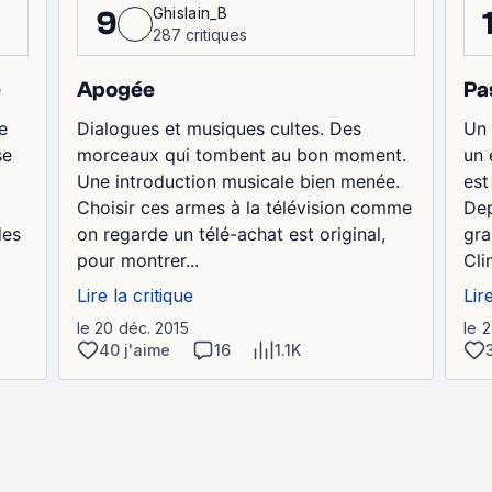
Ghislain_B
9
287 critiques
Pa
Apogée
e
Un 
Dialogues et musiques cultes. Des
e
un 
morceaux qui tombent au bon moment.
se
est
Une introduction musicale bien menée.
Dep
Choisir ces armes à la télévision comme
gra
on regarde un télé-achat est original,
des
Clin
pour montrer...
Lir
Lire la critique
le 
le 20 déc. 2015
40 j'aime
16
1.1K