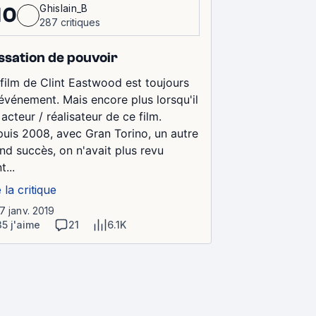
Ghislain_B
10
287 critiques
ssation de pouvoir
film de Clint Eastwood est toujours
événement. Mais encore plus lorsqu'il
 acteur / réalisateur de ce film.
uis 2008, avec Gran Torino, un autre
nd succès, on n'avait plus revu
t...
e la critique
27 janv. 2019
35 j'aime
21
6.1K