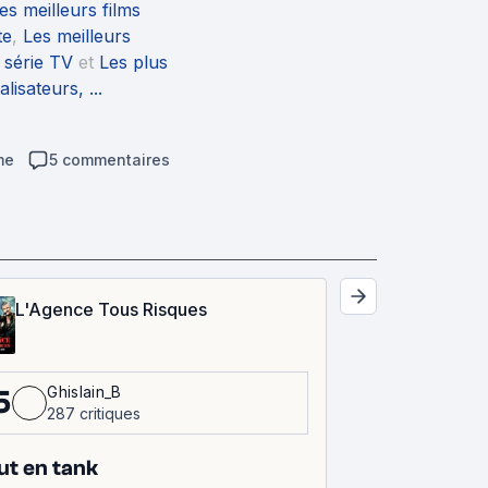
es meilleurs films
te
,
Les meilleurs
 série TV
et
Les plus
isateurs, ...
me
5 commentaires
L'Agence Tous Risques
Ghislain_B
5
287 critiques
ut en tank