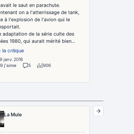
y avait le saut en parachute.
ntenant on a l'atterrissage de tank,
te à l'explosion de l'avion qui le
nsportait.
 adaptation de la série culte des
ées 1980, qui aurait mérité bien...
e la critique
29 janv. 2018
19 j'aime
5
906
La Mule