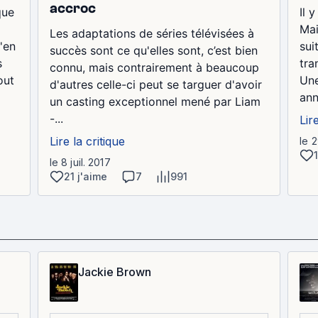
accroc
que
Il 
Mai
Les adaptations de séries télévisées à
'en
sui
succès sont ce qu'elles sont, c’est bien
s
tra
connu, mais contrairement à beaucoup
out
Une
d'autres celle-ci peut se targuer d'avoir
ann
un casting exceptionnel mené par Liam
-...
Lir
Lire la critique
le 
le 8 juil. 2017
21 j'aime
7
991
Jackie Brown