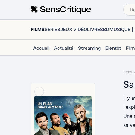
FILMS
SÉRIES
JEUX VIDÉO
LIVRES
BD
MUSIQUE
Accueil
Actualité
Streaming
Bientôt
Fil
SensCr
Sa
Il y 
l'exp
Une a
sa v