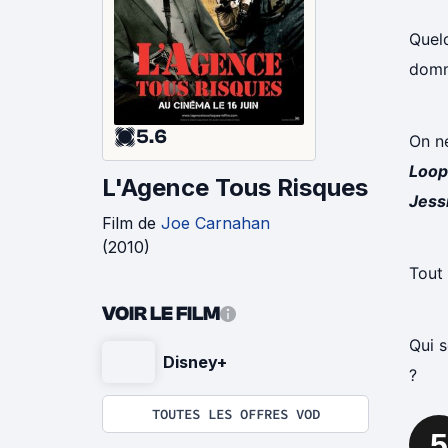
Quelq
domm
5.6
On n
Loop
L'Agence Tous Risques
Jessi
Film
de
Joe Carnahan
(
2010
)
Tout 
VOIR LE FILM
Qui s
Disney+
?
TOUTES LES OFFRES VOD
5