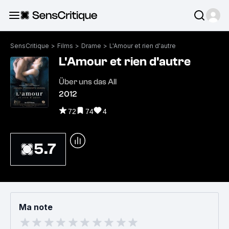
SensCritique
>
Films
>
Drame
>
L'Amour et rien d'autre
L'Amour et rien d'autre
Über uns das All
2012
72
74
4
5.7
Ma note