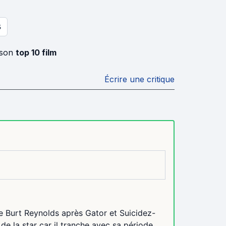
S
 son
top 10 film
Écrire une critique
de Burt Reynolds après Gator et Suicidez-
de la star car il tranche avec sa période