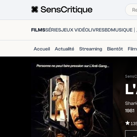
FILMS
SÉRIES
JEUX VIDÉO
LIVRES
BD
MUSIQUE
Accueil
Actualité
Streaming
Bientôt
Fil
SensCr
L
Shar
1981
13