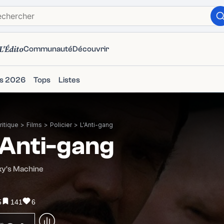
L'Édito
Communauté
Découvrir
ms 2026
Tops
Listes
itique
>
Films
>
Policier
>
L'Anti-gang
'Anti-gang
ky's Machine
5
141
6