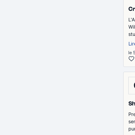
Cr
L'
Wi
st
Lir
le 
Sh
Pre
se
pu