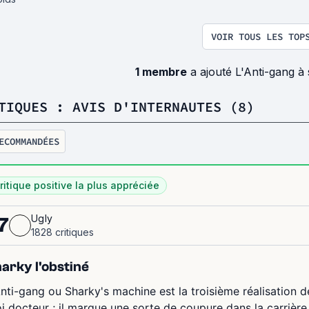
VOIR TOUS LES TOP
1 membre
a ajouté L'Anti-gang à
TIQUES : AVIS D'INTERNAUTES (8)
ECOMMANDÉES
ritique positive la plus appréciée
Ugly
7
1828 critiques
arky l'obstiné
Anti-gang ou Sharky's machine est la troisième réalisation 
i docteur ; il marque une sorte de coupure dans la carrière 