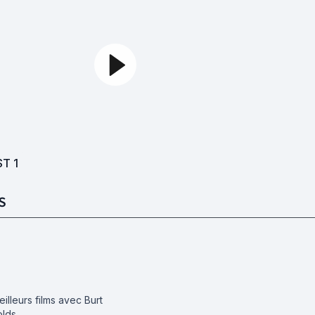
ST
1
S
illeurs films avec Burt
lds