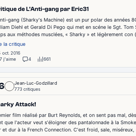
itique de L'Anti-gang par Eric31
Anti-gang (Sharky's Machine) est un pur polar des années 8O
lliam Diehl et Gerald Di Pego qui met en scéne le Sgt. Tom 
ups aux méthodes musclées, « Sharky » et légèrement con (t
e la critique
5 oct. 2016
7 j'aime
4
661
Jean-Luc-Godzillard
6
773 critiques
arky Attack!
mier film réalisé par Burt Reynolds, et on sent pas mal, dès l
nt que l'acteur veut s'éloigner des pantalonnade à la Smokey
r et dur à la French Connection. C'est froid, sale, miséreux,