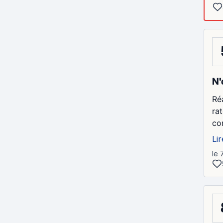
N'
Ré
ra
con
Lir
le 