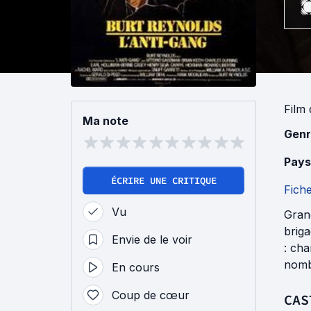
Film
Ma note
Genr
Pays
ÉCRIRE UNE CRITIQUE
Fich
Vu
Grand
briga
Envie de le voir
: cha
nomb
En cours
Coup de cœur
CAS