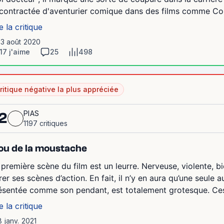
contractée d'aventurier comique dans des films comme Cours
e la critique
13 août 2020
17 j'aime
25
498
ritique négative la plus appréciée
PIAS
2
1197 critiques
u de la moustache
 première scène du film est un leurre. Nerveuse, violente, 
er ses scènes d’action. En fait, il n’y en aura qu’une seule aut
ésentée comme son pendant, est totalement grotesque. Ces
e la critique
8 janv. 2021