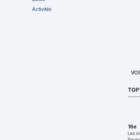
Activités
VO
TOP
18
e
Les me
Reyno