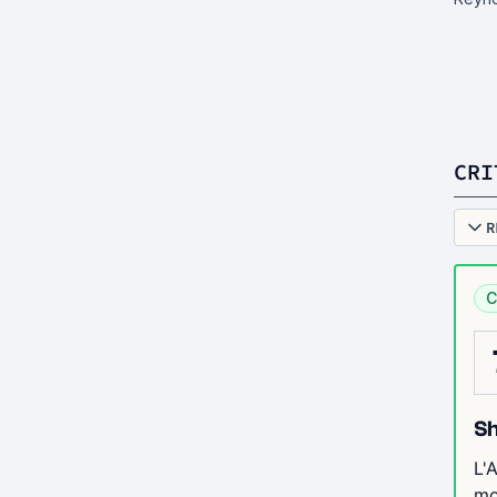
CRI
R
C
Sh
L'
mo