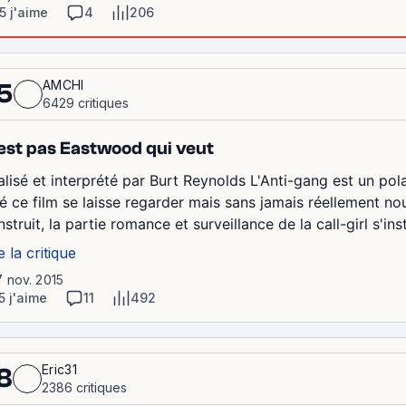
5 j'aime
4
206
AMCHI
5
6429 critiques
est pas Eastwood qui veut
alisé et interprété par Burt Reynolds L'Anti-gang est un pola
té ce film se laisse regarder mais sans jamais réellement no
struit, la partie romance et surveillance de la call-girl s'inst
e la critique
7 nov. 2015
5 j'aime
11
492
Eric31
8
2386 critiques