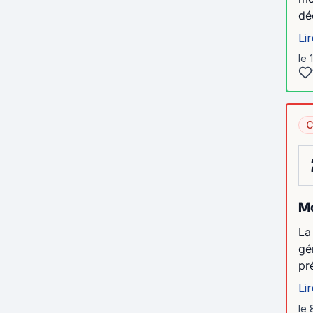
dé
Lir
le 
C
Mo
La
gér
pr
Lir
le 