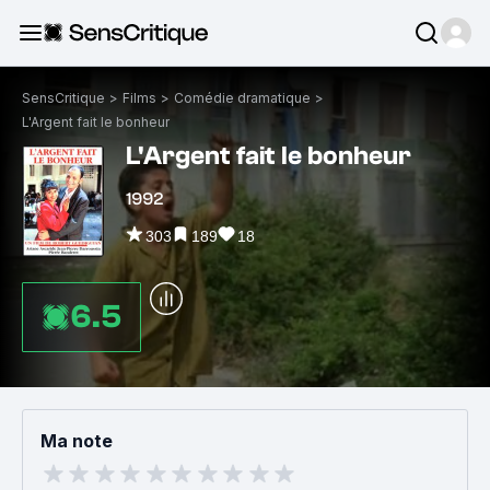
SensCritique
>
Films
>
Comédie dramatique
>
L'Argent fait le bonheur
L'Argent fait le bonheur
1992
303
189
18
6.5
Ma note