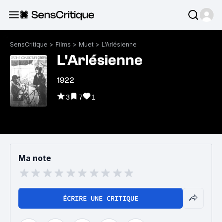
SensCritique
>
Films
>
Muet
>
L'Arlésienne
L'Arlésienne
1922
3
7
1
Ma note
ÉCRIRE UNE CRITIQUE