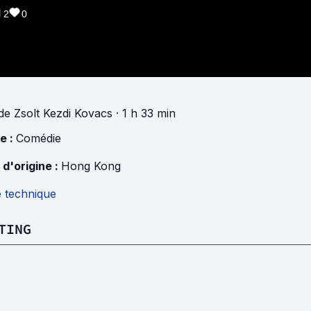
2
0
de
Zsolt Kezdi Kovacs
· 1 h 33 min
e :
Comédie
 d'origine :
Hong Kong
e technique
TING