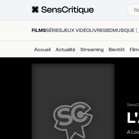
FILMS
SÉRIES
JEUX VIDÉO
LIVRES
BD
MUSIQUE
Accueil
Actualité
Streaming
Bientôt
Fil
SensCr
L
A Loc