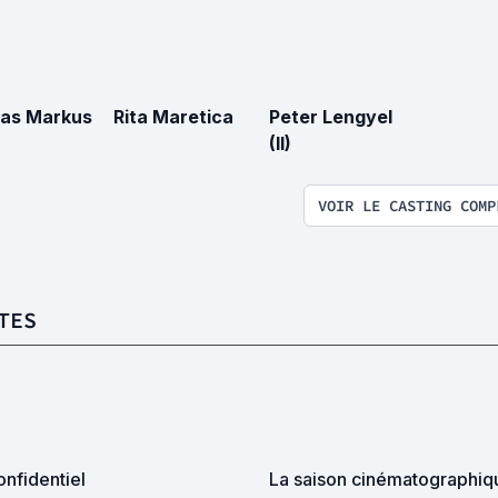
as Markus
Rita Maretica
Peter Lengyel
(II)
VOIR LE CASTING COMP
TES
nfidentiel
La saison cinématographiq