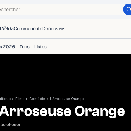
L'Édito
Communauté
Découvrir
ms 2026
Tops
Listes
itique
>
Films
>
Comédie
>
L'Arroseuse Orange
'Arroseuse Orange
solokosci