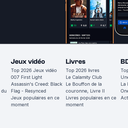
Jeux vidéo
Livres
B
Top 2026 Jeux vidéo
Top 2026 livres
To
007 First Light
Le Calamity Club
Une
Assassin's Creed: Black
Le Bouffon de la
La 
 du
Flag - Resynced
couronne, Livre II
One
Jeux populaires en ce
Livres populaires en ce
Act
moment
moment