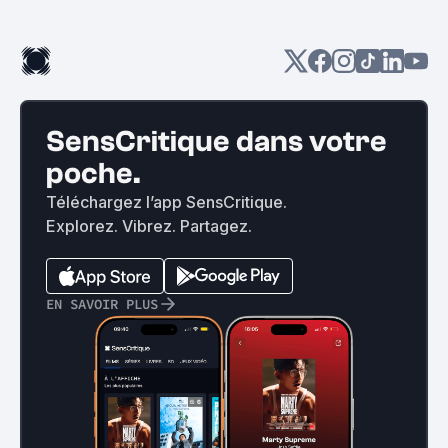
SensCritique dans votre
poche.
Téléchargez l’app SensCritique.
Explorez. Vibrez. Partagez.
EN SAVOIR PLUS