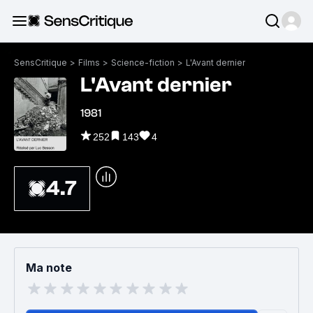
SensCritique
>
Films
>
Science-fiction
>
L'Avant dernier
L'Avant dernier
1981
252
143
4
4.7
Ma note