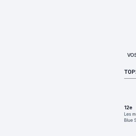
VO
TOP
12
e
Les me
Blue 