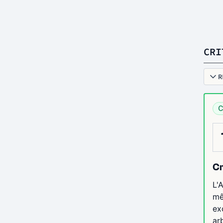
CRI
R
C
Cr
L'
mê
ex
arb