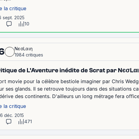
e la critique
6 sept. 2025
10
NєσLαιη
6
1984 critiques
itique de L'Aventure inédite de Scrat par NєσLα
ort movie pour la célèbre bestiole imaginer par Chris Wed
ur ses glands. Il se retrouve toujours dans des situations c
dérive des continents. D'ailleurs un long métrage fera office
e la critique
16 déc. 2015
471