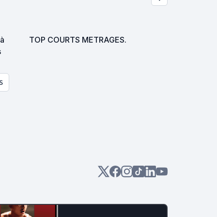
 à
TOP COURTS METRAGES.
s
S