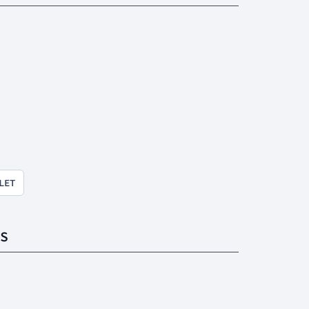
LET
S