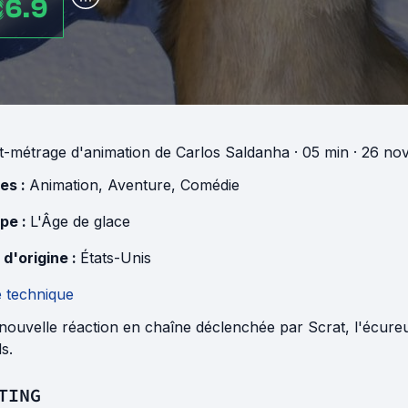
6.9
t-métrage d'animation
de
Carlos Saldanha
· 05 min
· 26 no
es :
Animation
,
Aventure
,
Comédie
pe :
L'Âge de glace
 d'origine :
États-Unis
e technique
ouvelle réaction en chaîne déclenchée par Scrat, l'écureui
s.
TING