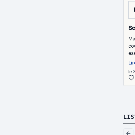
Sc
Ma
cou
es
Lir
le 
LIS