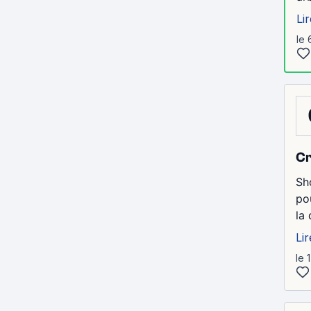
Lir
le 
Cr
Sh
po
la 
Lir
le 