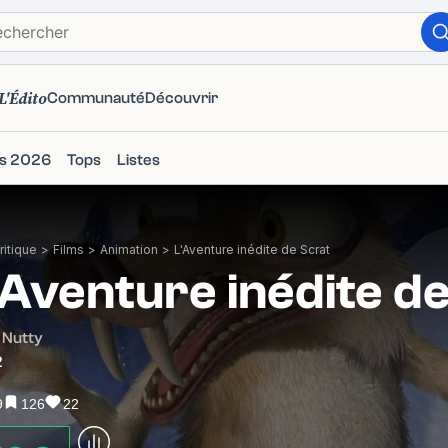
L'Édito
Communauté
Découvrir
ms 2026
Tops
Listes
itique
>
Films
>
Animation
>
L'Aventure inédite de Scrat
'Aventure inédite d
 Nutty
2
9
126
22