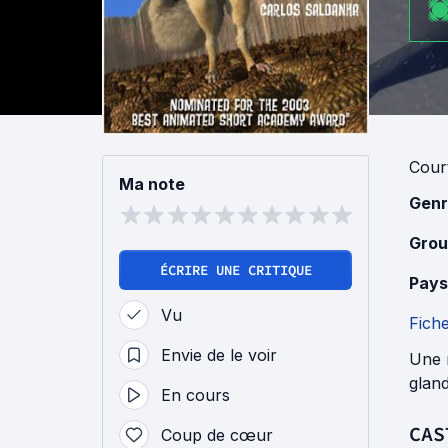
Cour
Ma note
Genr
Grou
ÉCRIRE UNE CRITIQUE
Pays
Vu
Fich
Envie de le voir
Une n
gland
En cours
CAS
Coup de cœur