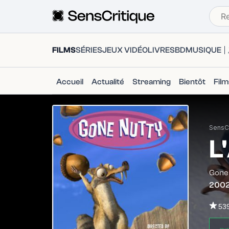
FILMS
SÉRIES
JEUX VIDÉO
LIVRES
BD
MUSIQUE
Accueil
Actualité
Streaming
Bientôt
Fil
SensCr
L
Gone
200
53