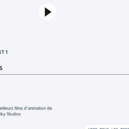
ST
1
S
illeurs films d'animation de
Sky Studios