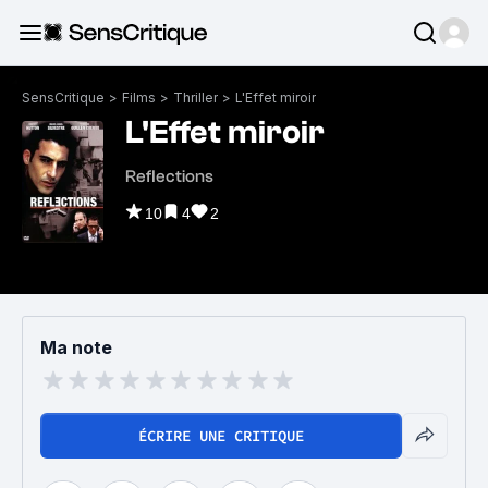
SensCritique
>
Films
>
Thriller
>
L'Effet miroir
L'Effet miroir
Reflections
10
4
2
Ma note
ÉCRIRE UNE CRITIQUE