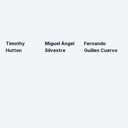
Timothy
Miguel Ángel
Fernando
Tà
Hutton
Silvestre
Guillen Cuervo