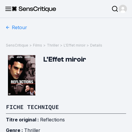
Retour
SensCritique
>
Films
>
Thriller
>
L'Effet miroir
>
Details
L'Effet miroir
FICHE TECHNIQUE
Titre original :
Reflections
Genre :
Thriller