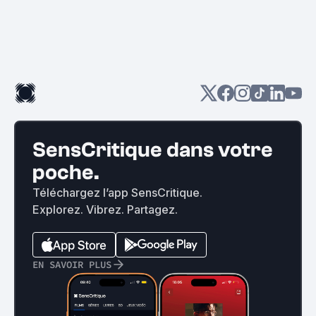
SensCritique dans votre
poche.
Téléchargez l’app SensCritique.
Explorez. Vibrez. Partagez.
EN SAVOIR PLUS