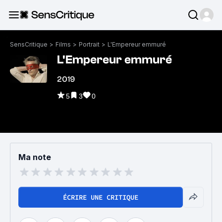
SensCritique
>
Films
>
Portrait
>
L'Empereur emmuré
L'Empereur emmuré
2019
5
3
0
Ma note
ÉCRIRE UNE CRITIQUE