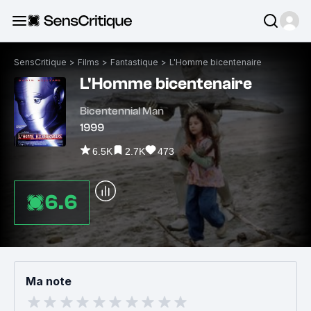
SensCritique
>
Films
>
Fantastique
>
L'Homme bicentenaire
L'Homme bicentenaire
Bicentennial Man
1999
6.5K
2.7K
473
6.6
Ma note