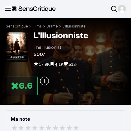
SensCritique
>
Films
>
Drame
>
L'Illusionniste
L'Illusionniste
The Illusionist
2007
17.9K
4.1K
512
6.6
Ma note