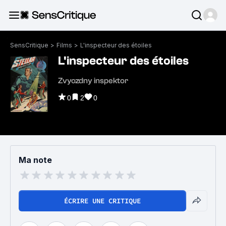
SensCritique
>
Films
>
L'inspecteur des étoiles
L'inspecteur des étoiles
Zvyozdny inspektor
0
2
0
Ma note
ÉCRIRE UNE CRITIQUE