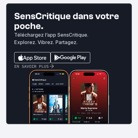
SensCritique dans votre
poche.
Téléchargez l’app SensCritique.
Explorez. Vibrez. Partagez.
EN SAVOIR PLUS