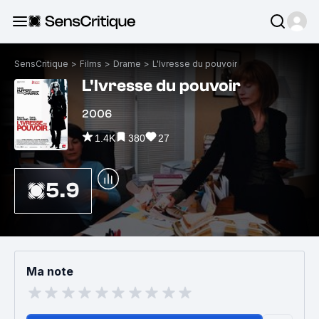
SensCritique
>
Films
>
Drame
>
L'Ivresse du pouvoir
L'Ivresse du pouvoir
2006
1.4K
380
27
5.9
Ma note