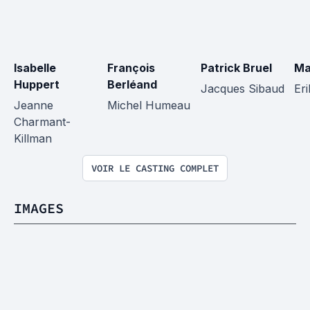
Isabelle 
François 
Patrick Bruel
Ma
Huppert
Berléand
Jacques Sibaud
Eri
Jeanne 
Michel Humeau
Charmant-
Killman
VOIR LE CASTING COMPLET
IMAGES