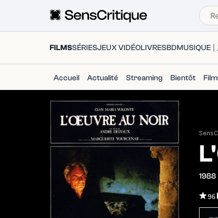
FILMS
SÉRIES
JEUX VIDÉO
LIVRES
BD
MUSIQUE
Accueil
Actualité
Streaming
Bientôt
Fil
SensCr
L
1988
96