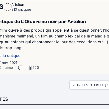
Artelion
6
810 critiques
itique de L'Œuvre au noir par Artelion
 film ouvre à des propos qui appellent à se questionner: l’
manisme malmené, un film au champ lexical de la maladie qu
squ’au enfants qui chantonnent le jour des executions etc…)
is trop long
e la critique
7 nov. 2021
2 j'aime
220
VOIR LES 3 CRITIQU
TES