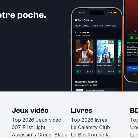
otre poche.
Jeux vidéo
Livres
B
Top 2026 Jeux vidéo
Top 2026 livres
To
007 First Light
Le Calamity Club
Une
Assassin's Creed: Black
Le Bouffon de la
La 