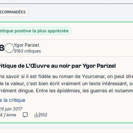
ECOMMANDÉES
ritique positive la plus appréciée
Ygor Parizel
8
9183 critiques
itique de L'Œuvre au noir par Ygor Parizel
ns savoir si il est fidèle au roman de Yourcenar, on peut dir
de la valeur, c'est bien écrit vraiment un texte intéressant,
rrément dingue. Entre les épidémies, les guerres et notammen
e la critique
29 juin 2017
4 j'aime
552