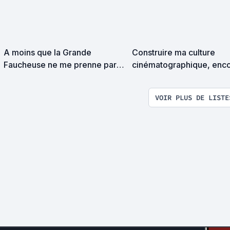
A moins que la Grande
Construire ma culture
Faucheuse ne me prenne par
cinématographique, enco
surprise on devrait se
encore...
rencontrer
VOIR PLUS DE LISTE