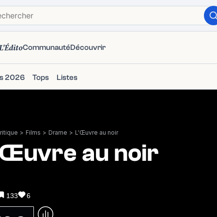
L'Édito
Communauté
Découvrir
ms 2026
Tops
Listes
itique
>
Films
>
Drame
>
L'Œuvre au noir
'Œuvre au noir
133
6