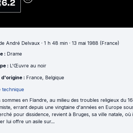
6.2
de
André Delvaux
· 1 h 48 min
· 13 mai 1988 (France)
e :
Drame
pe :
L'Œuvre au noir
 d'origine :
France
,
Belgique
e technique
sommes en Flandre, au milieu des troubles religieux du 16e
imiste, errant depuis une vingtaine d'années en Europe so
rché pour dissidence, revient à Bruges, sa ville natale, où i
er lui offre un asile sur...