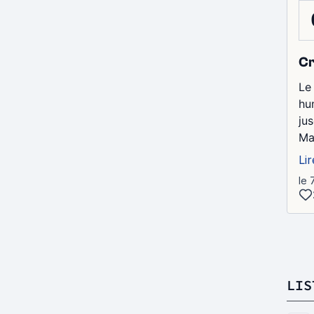
Cr
Le
hu
ju
Ma
Lir
le 
LIS