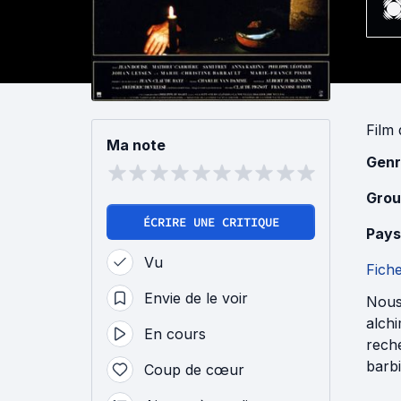
Film
Ma note
Genr
Grou
ÉCRIRE UNE CRITIQUE
Pays
Vu
Fich
Envie de le voir
Nous 
alch
En cours
reche
barbi
Coup de cœur