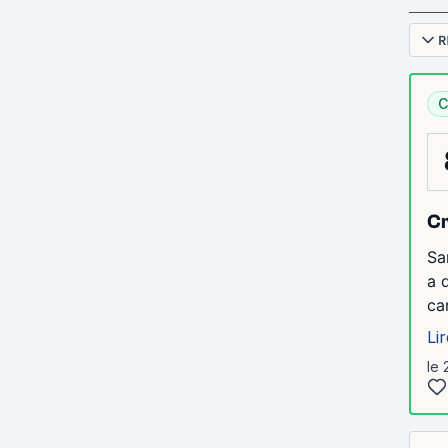
R
C
Cr
Sa
a 
ca
Lir
le 