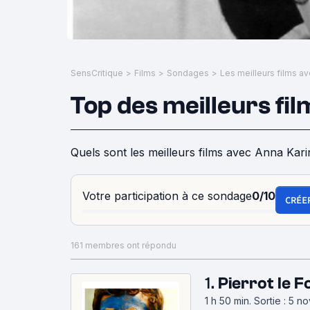
SensCritique
>
Films
>
Sondages
>
Les meilleurs films a
Top des meilleurs fi
Quels sont les meilleurs films avec Anna Kari
Votre participation à ce sondage
0/10
CRÉE
161 membres ont répondu
1.
Pierrot le F
1 h 50 min
.
Sortie : 5 