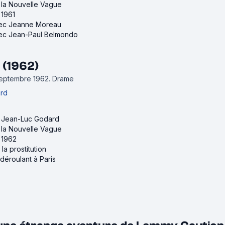
e la Nouvelle Vague
 1961
avec Jeanne Moreau
avec Jean-Paul Belmondo
e (1962)
 septembre 1962.
Drame
rd
de Jean-Luc Godard
e la Nouvelle Vague
e 1962
 la prostitution
 déroulant à Paris