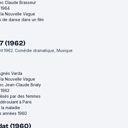
vec Claude Brasseur
e 1964
e la Nouvelle Vague
s de danse dans un film
 7 (1962)
ril 1962.
Comédie dramatique, Musique
'Agnès Varda
e la Nouvelle Vague
vec Jean-Claude Brialy
e 1962
éalisés par des femmes
 déroulant à Paris
r la maladie
es années 1960
dat (1960)