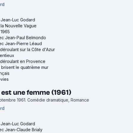
rd
de Jean-Luc Godard
e la Nouvelle Vague
e 1965
avec Jean-Paul Belmondo
vec Jean-Pierre Léaud
 déroulant sur la Côte d'Azur
tentieux
e déroulant en Provence
i brisent le quatrième mur
ançais
ovies
est une femme (1961)
eptembre 1961.
Comédie dramatique, Romance
rd
de Jean-Luc Godard
vec Jean-Claude Brialy