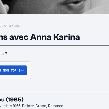
vec Anna Karina
lms avec Anna Karina
na ?
R MON TOP !
ou (1965)
novembre 1965.
Policier, Drame, Romance