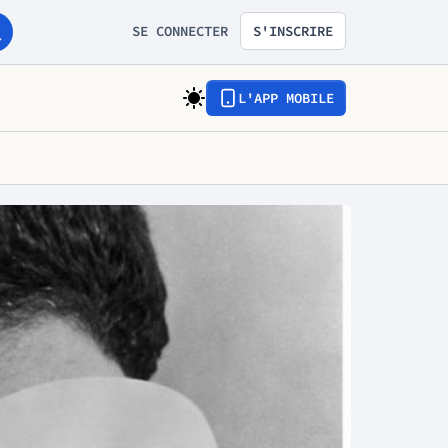
SE CONNECTER
S'INSCRIRE
L'APP MOBILE