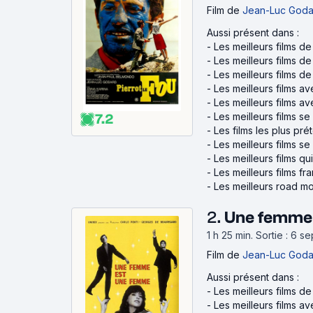
Film
de
Jean-Luc Goda
Aussi présent dans :
-
Les meilleurs films 
-
Les meilleurs films d
-
Les meilleurs films d
-
Les meilleurs films 
-
Les meilleurs films a
-
Les meilleurs films se
7.2
-
Les films les plus pré
-
Les meilleurs films s
-
Les meilleurs films qu
-
Les meilleurs films fr
-
Les meilleurs road m
2.
Une femme 
1 h 25 min
.
Sortie : 6 s
Film
de
Jean-Luc Goda
Aussi présent dans :
-
Les meilleurs films 
-
Les meilleurs films a