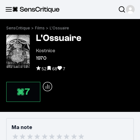
SensCritique
>
Films
>
L'Ossuaire
L'Ossuaire
Kostnice
1970
52
68
7
7
Ma note