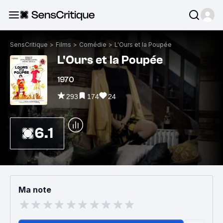
SensCritique
>
Films
>
Comédie
>
L'Ours et la Poupée
L'Ours et la Poupée
1970
293
174
24
6.1
Ma note