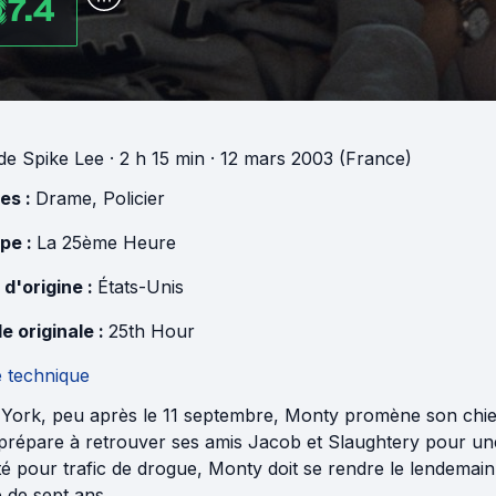
7.4
de
Spike Lee
· 2 h 15 min
· 12 mars 2003 (France)
es :
Drame
,
Policier
pe :
La 25ème Heure
 d'origine :
États-Unis
e originale :
25th Hour
e technique
York, peu après le 11 septembre, Monty promène son chien
 prépare à retrouver ses amis Jacob et Slaughtery pour une 
é pour trafic de drogue, Monty doit se rendre le lendemain
 de sept ans.