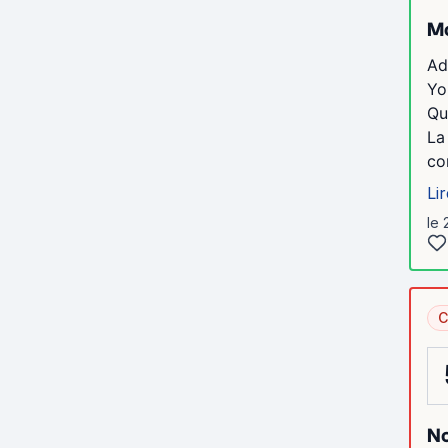
Mo
Ad
Yo
Qu
La
co
Lir
le 
C
No