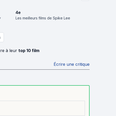
4
e
y
Les meilleurs films de Spike Lee
S
re à leur
top 10 film
Écrire une critique