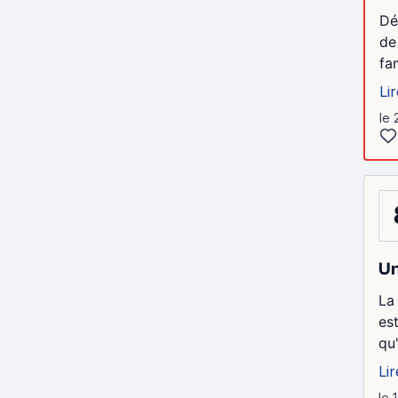
Dé
de
fa
Lir
le 
Un
La
es
qu
Lir
le 