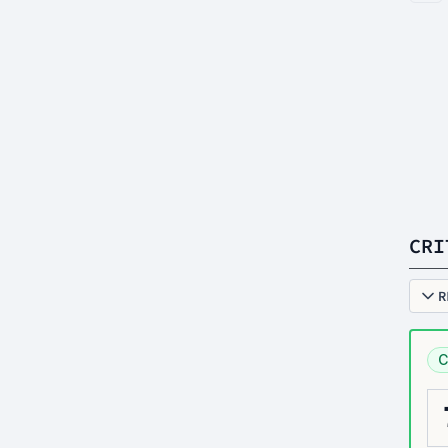
CRI
R
C