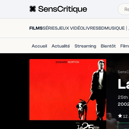
FILMS
SÉRIES
JEUX VIDÉO
LIVRES
BD
MUSIQUE
Accueil
Actualité
Streaming
Bientôt
Fil
SensCr
L
25th
200
12