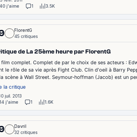
40 j'aime
1
3.5K
FlorentG
9
45 critiques
itique de La 25ème heure par FlorentG
 film complet. Complet de par le choix de ses acteurs : Edw
nt le rôle de sa vie après Fight Club. Clin d'oeil à Barry Pe
 la scène à Wall Street. Seymour-hoffman (Jacob) est un peu
e la critique
30 juil. 2013
14 j'aime
1
1.6K
Davril
9
32 critiques