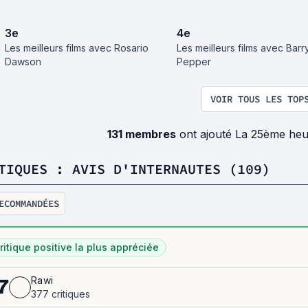
3
e
4
e
Les meilleurs films avec Rosario
Les meilleurs films avec Barr
Dawson
Pepper
VOIR TOUS LES TOP
131 membres
ont ajouté La 25ème heu
TIQUES : AVIS D'INTERNAUTES (109)
ECOMMANDÉES
ritique positive la plus appréciée
Rawi
7
377 critiques