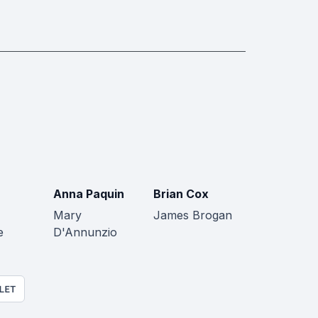
Anna Paquin
Brian Cox
Mary
James Brogan
e
D'Annunzio
LET