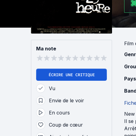
Film
Ma note
Genr
Grou
ÉCRIRE UNE CRITIQUE
Pays
Vu
Band
Envie de le voir
Fich
En cours
New 
Il se
Coup de cœur
Arrêt
peine