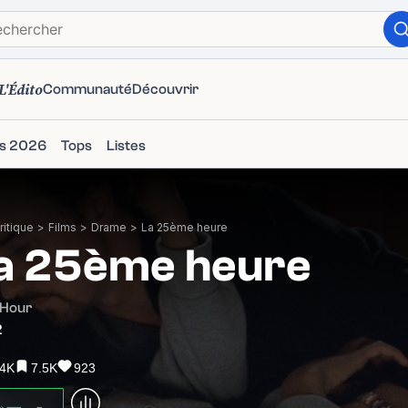
L'Édito
Communauté
Découvrir
ms 2026
Tops
Listes
itique
>
Films
>
Drame
>
La 25ème heure
a 25ème heure
 Hour
2
.4K
7.5K
923