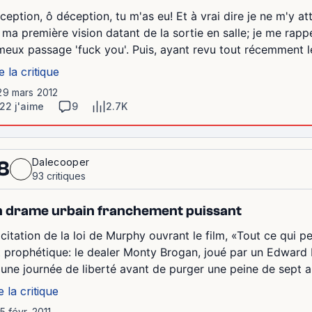
ception, ô déception, tu m'as eu! Et à vrai dire je ne m'y at
 ma première vision datant de la sortie en salle; je me rappe
meux passage 'fuck you'. Puis, ayant revu tout récemment les
e la critique
29 mars 2012
22 j'aime
9
2.7K
Dalecooper
8
93 critiques
 drame urbain franchement puissant
 citation de la loi de Murphy ouvrant le film, «Tout ce qui p
t prophétique: le dealer Monty Brogan, joué par un Edward N
'une journée de liberté avant de purger une peine de sept a
e la critique
15 févr. 2011