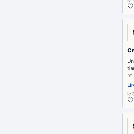
Cr
Un
tie
et
Lir
le 