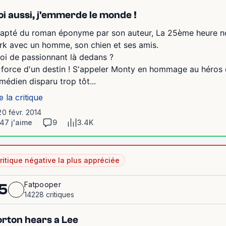
i aussi, j'emmerde le monde !
apté du roman éponyme par son auteur, La 25ème heure no
rk avec un homme, son chien et ses amis.
oi de passionnant là dedans ?
 force d'un destin ! S'appeler Monty en hommage au héros d'
médien disparu trop tôt...
e la critique
20 févr. 2014
47 j'aime
9
3.4K
ritique négative la plus appréciée
Fatpooper
5
14228 critiques
rton hears a Lee