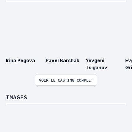
Irina Pegova
Pavel Barshak
Yevgeni 
Ev
Tsiganov
Gr
VOIR LE CASTING COMPLET
IMAGES