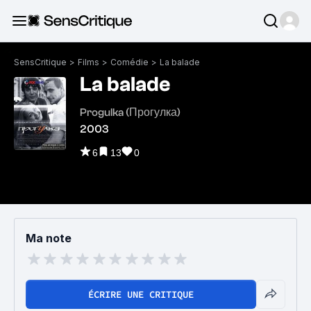
SensCritique
>
Films
>
Comédie
>
La balade
La balade
Progulka (Прогулка)
2003
6
13
0
Ma note
ÉCRIRE UNE CRITIQUE