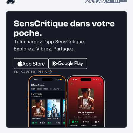
SensCritique dans votre
poche.
Téléchargez l’app SensCritique.
Explorez. Vibrez. Partagez.
EN SAVOIR PLUS