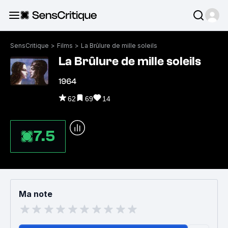
SensCritique
>
Films
>
La Brûlure de mille soleils
La Brûlure de mille soleils
1964
62
69
14
7.5
Ma note