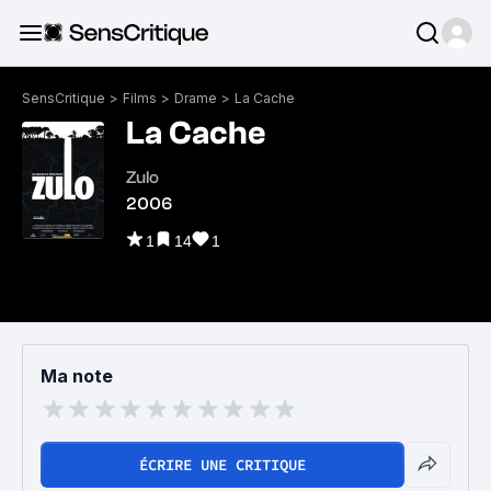
SensCritique
>
Films
>
Drame
>
La Cache
La Cache
Zulo
2006
1
14
1
Ma note
ÉCRIRE UNE CRITIQUE