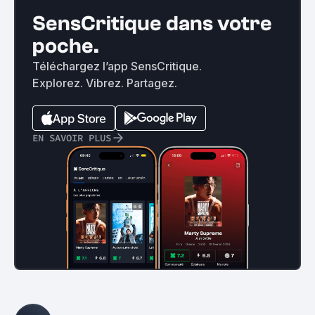
SensCritique dans votre
poche.
Téléchargez l’app SensCritique.
Explorez. Vibrez. Partagez.
EN SAVOIR PLUS