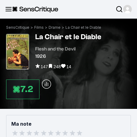
SensCritique
>
Films
>
Drame
>
La Chair et le Diable
La Chair et le Diable
Flesh and the Devil
1926
147
248
14
7.2
Ma note