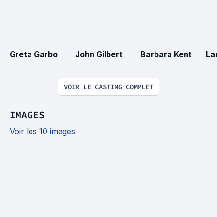
Greta Garbo
John Gilbert
Barbara Kent
La
VOIR LE CASTING COMPLET
IMAGES
Voir les 10 images