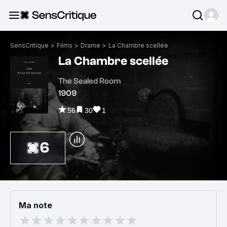
SensCritique
>
Films
>
Drame
>
La Chambre scellée
La Chambre scellée
The Sealed Room
1909
56
30
1
6
Ma note