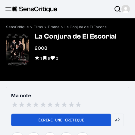
SensCritique
>
Films
>
Drame
>
La Conjura de El Escorial
La Conjura de El Escorial
2008
1
8
0
Ma note
ÉCRIRE UNE CRITIQUE