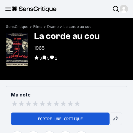
SensCritique
>
Films
>
Drame
>
La corde au cou
La corde au cou
1965
3
5
1
Ma note
ÉCRIRE UNE CRITIQUE