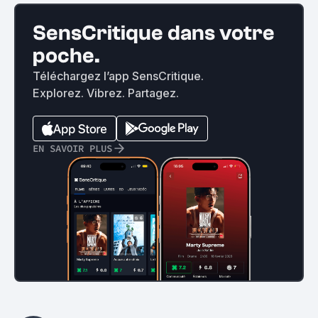
SensCritique dans votre
poche.
Téléchargez l’app SensCritique.
Explorez. Vibrez. Partagez.
EN SAVOIR PLUS