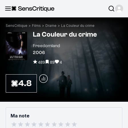
SensCritique
>
Films
>
Drame
>
La Couleur du crime
La Couleur du crime
Freedomland
2006
489
89
4
4.8
Ma note