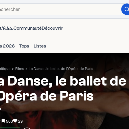
L'Édito
Communauté
Découvrir
ms 2026
Tops
Listes
itique
>
Films
>
La Danse, le ballet de l'Opéra de Paris
a Danse, le ballet de
'Opéra de Paris
9
7
503
29