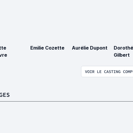
tte
Emilie Cozette
Aurélie Dupont
Doroth
vre
Gilbert
VOIR LE CASTING COMP
GES