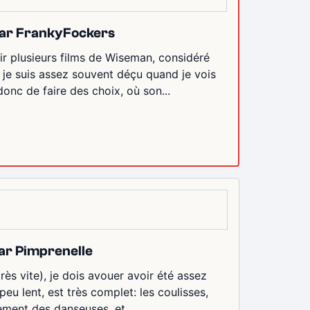
s par FrankyFockers
oir plusieurs films de Wiseman, considéré
je suis assez souvent déçu quand je vois
donc de faire des choix, où son...
par Pimprenelle
rès vite), je dois avouer avoir été assez
eu lent, est très complet: les coulisses,
ement des danseuses, et...