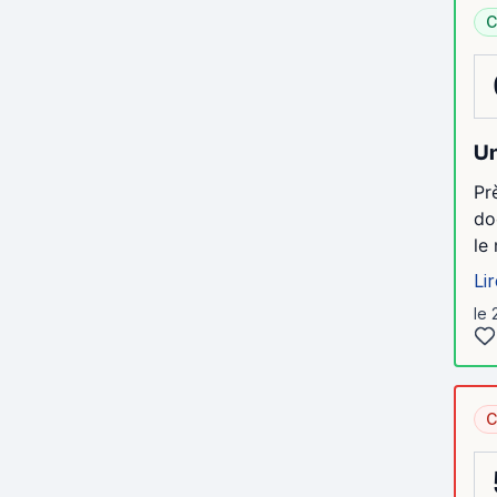
C
Un
Pr
do
le
Lir
le 
C