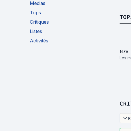
Medias
Tops
TOP
Critiques
Listes
Activités
67
e
Les me
CRI
R