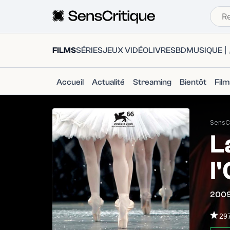
FILMS
SÉRIES
JEUX VIDÉO
LIVRES
BD
MUSIQUE
Accueil
Actualité
Streaming
Bientôt
Fil
SensCr
L
l
200
29