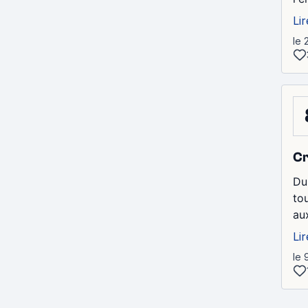
Lir
le 
Cr
Du
to
au
Lir
le 