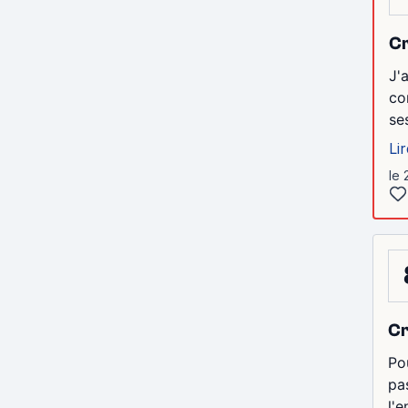
Cr
J'
co
se
Lir
le 
Cr
Pou
pa
l'