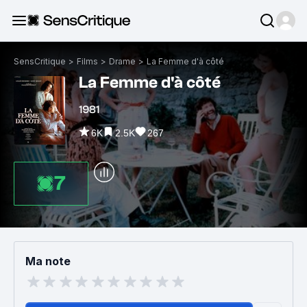
SensCritique
>
Films
>
Drame
>
La Femme d'à côté
La Femme d'à côté
1981
6K
2.5K
267
7
Ma note