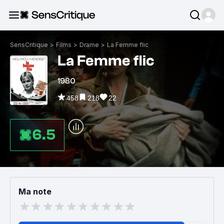
SensCritique
>
Films
>
Drame
>
La Femme flic
La Femme flic
1980
458
218
22
6.5
Ma note